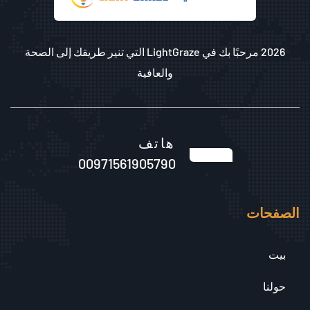
2026 مرحبًا بك في LightGraze التي تنير طريقك إلى الصحة
والعافية
هاتف
00971561905790
الصفحات
بيت
حولنا