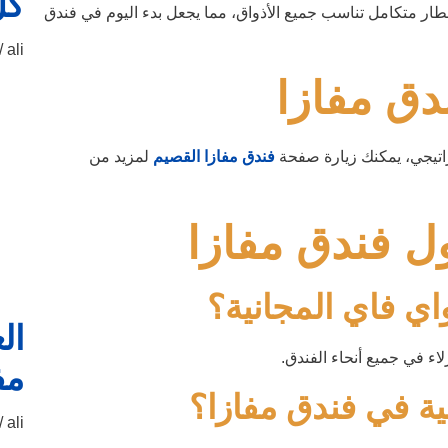
كل
إفطار متكامل تناسب جميع الأذواق، مما يجعل بدء اليوم في فندق
ali
دق مفازا
راتيجي، يمكنك زيارة صفحة
فندق مفازا القصيم
لمزيد من
ول فندق مفازا
اي فاي المجانية؟
ال
لاء في جميع أنحاء الفندق.
مف
ة في فندق مفازا؟
ali