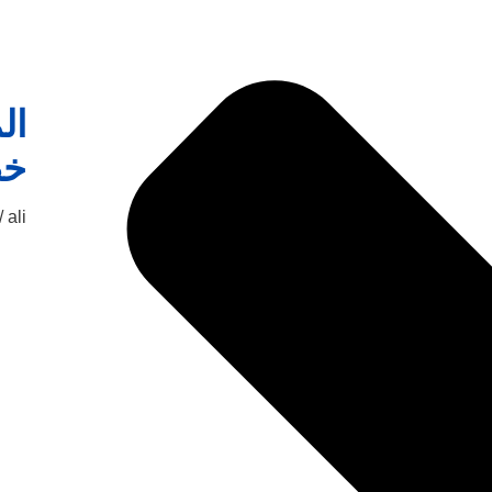
ال
خط
ali