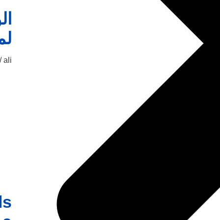
ال
لم
ali
ls