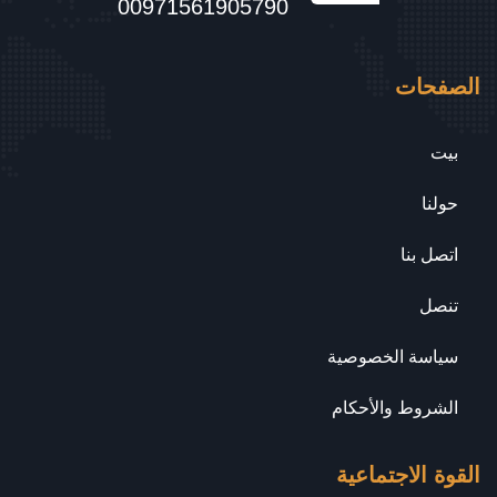
00971561905790
الصفحات
بيت
حولنا
اتصل بنا
تنصل
سياسة الخصوصية
الشروط والأحكام
القوة الاجتماعية