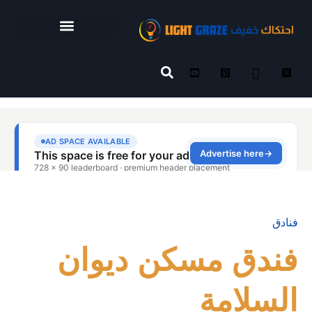
فنادق
فندق مسكن ديوان
السلامة