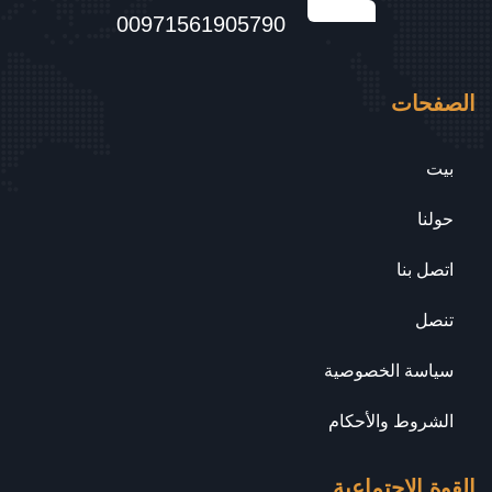
00971561905790
الصفحات
بيت
حولنا
اتصل بنا
تنصل
سياسة الخصوصية
الشروط والأحكام
القوة الاجتماعية