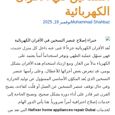
الكهربائية
Muhammad Shahbaz
نوفمبر 18, 2025
تُعد الأفران الكهربائية جزءاً لا غنى عنه داخل كل منزل حديث،
فهي تسهّل عملية الطهي وتوفر استخداماً آمناً يعتمد على
الكهرباء بدلاً من الغاز. ومع ازدياد استخدام هذه الأفران بشكل
يومي، قد تتعرض بعض أجزائها للأعطال، وعلى رأسها عنصر
التسخين الذي يُعد المكوّن الأساسي المسؤول عن توليد الحرارة.
وفي حال توقف عنصر التسخين عن العمل أو قلّت كفاءته، يصبح
الفرن غير قادر على أداء دوره بشكل صحيح، وتصبح الحاجة إلى
خدمات إصلاح احترافية أمراً ضرورياً. هنا يأتي الدور الهام
Hafixer home appliances repair Dubai
لخدمات
التي تعد من