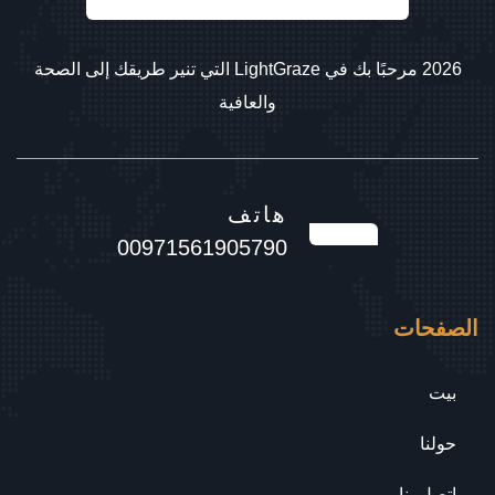
2026 مرحبًا بك في LightGraze التي تنير طريقك إلى الصحة
والعافية
هاتف
00971561905790
الصفحات
بيت
حولنا
اتصل بنا