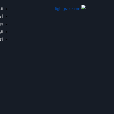
ال
أخب
ال
ال
أك