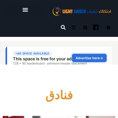
فنادق