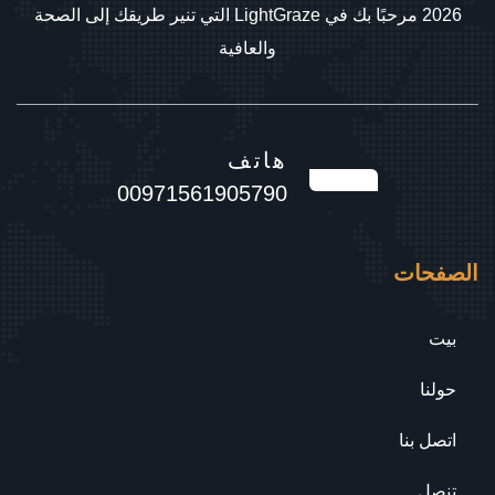
2026 مرحبًا بك في LightGraze التي تنير طريقك إلى الصحة
والعافية
هاتف
00971561905790
الصفحات
بيت
حولنا
اتصل بنا
تنصل