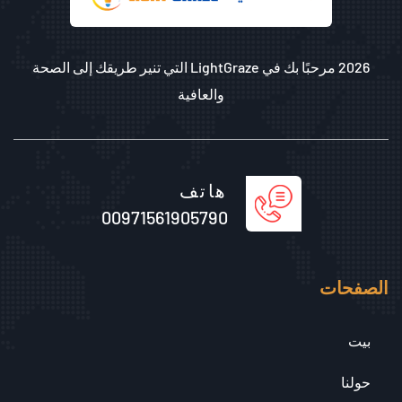
2026 مرحبًا بك في LightGraze التي تنير طريقك إلى الصحة
والعافية
هاتف
00971561905790
الصفحات
بيت
حولنا