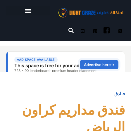
فنادق
فندق مداريم كراون
الرياض