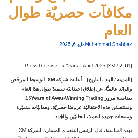
مكافآت حصريّة طوال
العام
Muhammad Shahbaz
مايو 6, 2025
[XM-92101] Press Release 15 Years – April 2025
[المدينة / البلد / التاريخ]
–
أعلنت شركة
XM
،
الوسيط المرخّص
والرائد عالميًّا، عن إطلاق احتفاليّة ستمتدّ طوال هذا العام
بمناسبة مرور
Awar-Winning Trading
15Years of
.
وستتضمّن هذه الاحتفاليّة عروضًا حصريّة، وفعاليّات متميّزة
ومنتجات جديدة للعملاء الحاليّين والجُدد.
بهذه المناسبة، قال الرئيس التنفيذي المشارك لشركة XM،