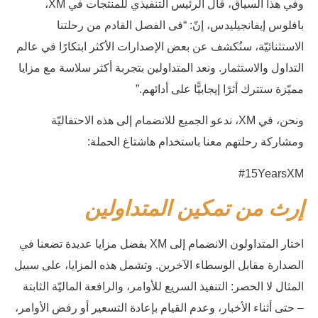
وفي هذا السياق، قال الرئيس التنفيذي للمنتجات في XM،
بافلوس إيفانجيليدس، إنّ: “فى الفصل القادم من رحلتنا
الاستثنائيّة، سنُكشف عن بعض الإصدارات الأكثر ابتكارًا في عالم
التداول والاستثمار. ونعد المتداولين بتجربة أكثر سلاسة مع مزايا
مميّزة ستترك أثرًا إيجابيًّا على أدائهم.”
ونحن، في XM، ندعو الجميع للانضمام إلى هذه الاحتفاليّة
ومشاركة رحلتهم معنا باستخدام هاشتاغ الحملة:
#15YearsXM
إرث من
تمكين
المتداولين
اختار المتداولون الانضمام إلى XM بفضل مزايا عديدة تضعنا في
الصدارة مقابل الوسطاء الآخرين. وتشمل هذه المزايا، على سبيل
المثال لا الحصر: التنفيذ السريع للأوامر، والرافعة الماليّة الثابتة
– حتى أثناء الأخبار، وعدم القيام بإعادة التسعير أو رفض الأوامر،