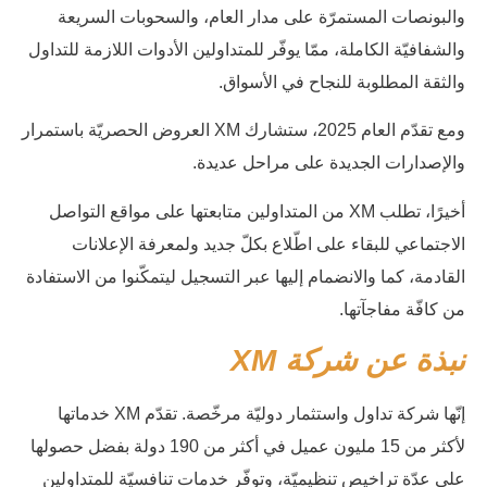
والبونصات المستمرّة على مدار العام، والسحوبات السريعة
والشفافيّة الكاملة، ممّا يوفّر للمتداولين الأدوات اللازمة للتداول
والثقة المطلوبة للنجاح في الأسواق.
ومع تقدّم العام 2025، ستشارك XM العروض الحصريّة باستمرار
والإصدارات الجديدة على مراحل عديدة.
أخيرًا، تطلب XM من المتداولين متابعتها على مواقع التواصل
الاجتماعي للبقاء على اطّلاع بكلّ جديد ولمعرفة الإعلانات
القادمة، كما والانضمام إليها عبر التسجيل ليتمكّنوا من الاستفادة
من كافّة مفاجآتها.
نبذة عن شركة
XM
إنّها شركة تداول واستثمار دوليّة مرخّصة. تقدّم XM خدماتها
لأكثر من 15 مليون عميل في أكثر من 190 دولة بفضل حصولها
على عدّة تراخيص تنظيميّة، وتوفّر خدمات تنافسيّة للمتداولين