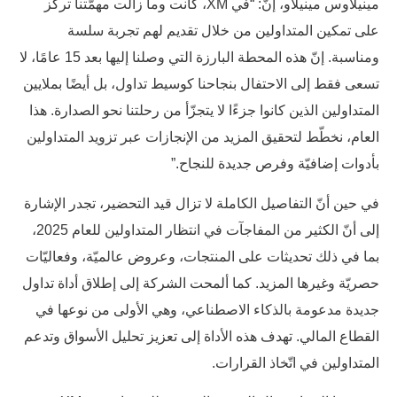
مينيلاوس مينيلاو، إنّ: “في XM، كانت وما زالت مهمّتنا تركّز
على تمكين المتداولين من خلال تقديم لهم تجربة سلسة
ومناسبة. إنّ هذه المحطة البارزة التي وصلنا إليها بعد 15 عامًا، لا
تسعى فقط إلى الاحتفال بنجاحنا كوسيط تداول، بل أيضًا بملايين
المتداولين الذين كانوا جزءًا لا يتجزّأ من رحلتنا نحو الصدارة. هذا
العام، نخطّط لتحقيق المزيد من الإنجازات عبر تزويد المتداولين
بأدوات إضافيّة وفرص جديدة للنجاح.”
في حين أنّ التفاصيل الكاملة لا تزال قيد التحضير، تجدر الإشارة
إلى أنّ الكثير من المفاجآت في انتظار المتداولين للعام 2025،
بما في ذلك تحديثات على المنتجات، وعروض عالميّة، وفعاليّات
حصريّة وغيرها المزيد. كما ألمحت الشركة إلى إطلاق أداة تداول
جديدة مدعومة بالذكاء الاصطناعي، وهي الأولى من نوعها في
القطاع المالي. تهدف هذه الأداة إلى تعزيز تحليل الأسواق وتدعم
المتداولين في اتّخاذ القرارات.