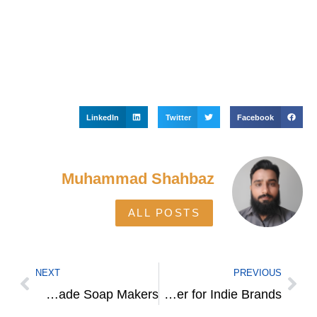
LinkedIn
Twitter
Facebook
Muhammad Shahbaz
ALL POSTS
NEXT
PREVIOUS
Wholesale Custom Soap Boxes UK for Handmade Soap Makers
Custom Lipstick Boxes UK A Game-Changer for Indie Brands